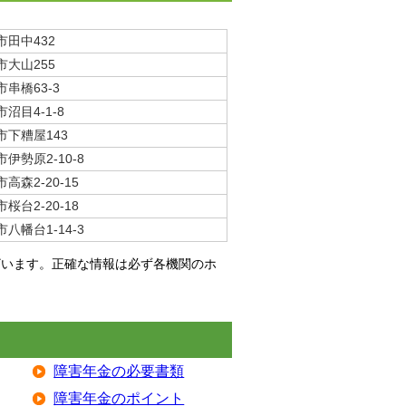
田中432
大山255
串橋63-3
沼目4-1-8
下糟屋143
伊勢原2-10-8
森2-20-15
台2-20-18
八幡台1-14-3
ざいます。正確な情報は必ず各機関のホ
障害年金の必要書類
障害年金のポイント