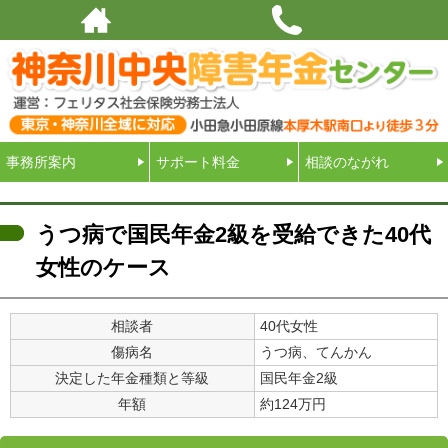
厚木で障害年金ならお任せください！神奈川県中央エリア一帯をサポート｜運
営：フェリタス社会保険労務士法人
事務所案内
サポート料金
相談のながれ
うつ病で国民年金2級を受給できた40代
女性のケース
相談者
40代女性
傷病名
うつ病、てんかん
決定した年金種類と等級
国民年金2級
年額
約124万円