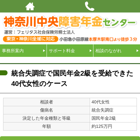
厚木で障害年金ならお任せください！神奈川県中央エリア一帯をサポート｜運
営：フェリタス社会保険労務士法人
事務所案内
サポート料金
相談のながれ
統合失調症で国民年金2級を受給できた
40代女性のケース
相談者
40代女性
傷病名
統合失調症
決定した年金種類と等級
国民年金2級
年額
約125万円