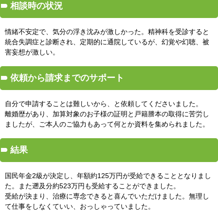
相談時の状況
情緒不安定で、気分の浮き沈みが激しかった。精神科を受診すると
統合失調症と診断され、定期的に通院しているが、幻覚や幻聴、被
害妄想が激しい。
依頼から請求までのサポート
自分で申請することは難しいから、と依頼してくださいました。
離婚歴があり、加算対象のお子様の証明と戸籍謄本の取得に苦労し
ましたが、ご本人のご協力もあって何とか資料を集められました。
結果
国民年金2級が決定し、年額約125万円が受給できることとなりまし
た。また遡及分約523万円も受給することができました。
受給が決まり、治療に専念できると喜んでいただけました。無理し
て仕事をしなくていい、おっしゃっていました。